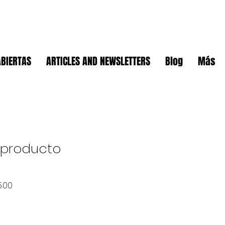
ABIERTAS
ARTICLES AND NEWSLETTERS
Blog
Más
n producto
ar
Sale
5.00
Price