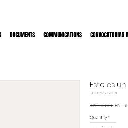
S
DOCUMENTS
COMMUNICATIONS
CONVOCATORIAS 
Esto es u
SKU: 671253175371
Regul
 HNL 100.00 
HNL 9
Price
Quantity
*